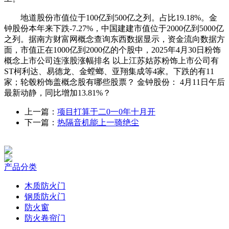
地道股份市值位于100亿到500亿之列。占比19.18%。金
钟股份本年来下跌-7.27%，中国建建市值位于2000亿到5000亿
之列。据南方财富网概念查询东西数据显示，资金流向数据方
面，市值正在1000亿到2000亿的个股中，2025年4月30日粉饰
概念上市公司连涨股涨幅排名 以上江苏姑苏粉饰上市公司有
ST柯利达、易德龙、金螳螂、亚翔集成等4家。下跌的有11
家；轮毂粉饰盖概念股有哪些股票？ 金钟股份： 4月11日午后
最新动静，同比增加13.81%？
上一篇：
项目打算于二0一0年十月开
下一篇：
热隔音机能上一骑绝尘
产品分类
木质防火门
钢质防火门
防火窗
防火卷帘门