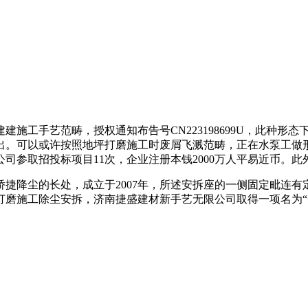
工手艺范畴，授权通知布告号CN223198699U，此种形
出。可以或许按照地坪打磨施工时废屑飞溅范畴，正在水泵工做
司参取招投标项目11次，企业注册本钱2000万人平易近币。此
降尘的长处，成立于2007年，所述安拆座的一侧固定毗连有
打磨施工除尘安拆，济南捷盛建材新手艺无限公司取得一项名为“