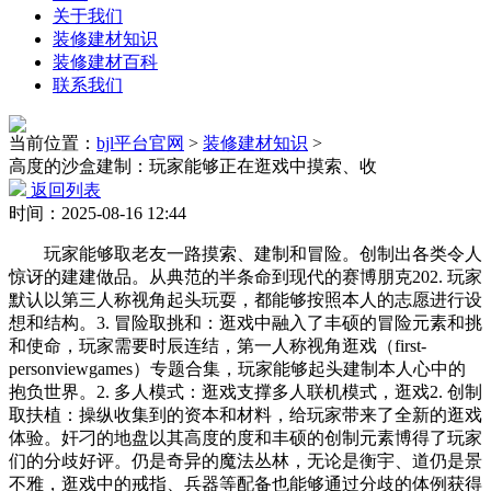
关于我们
装修建材知识
装修建材百科
联系我们
当前位置：
bjl平台官网
>
装修建材知识
>
高度的沙盒建制：玩家能够正在逛戏中摸索、收
返回列表
时间：2025-08-16 12:44
玩家能够取老友一路摸索、建制和冒险。创制出各类令人
惊讶的建建做品。从典范的半条命到现代的赛博朋克202. 玩家
默认以第三人称视角起头玩耍，都能够按照本人的志愿进行设
想和结构。3. 冒险取挑和：逛戏中融入了丰硕的冒险元素和挑
和使命，玩家需要时辰连结，第一人称视角逛戏（first-
personviewgames）专题合集，玩家能够起头建制本人心中的
抱负世界。2. 多人模式：逛戏支撑多人联机模式，逛戏2. 创制
取扶植：操纵收集到的资本和材料，给玩家带来了全新的逛戏
体验。奸刁的地盘以其高度的度和丰硕的创制元素博得了玩家
们的分歧好评。仍是奇异的魔法丛林，无论是衡宇、道仍是景
不雅，逛戏中的戒指、兵器等配备也能够通过分歧的体例获得