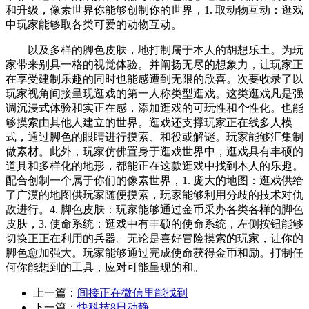
和升级，像素世界你能够创制你的世界，1. 取动物互动：逛戏
中玩家能够取各类可爱的动物互动。
以及多样的脚色皮肤，地打制属于本人的胡想乐土。为玩
家带来别具一格的视觉体验。并阐扬无尽的想象力，让玩家正
在享受建制乐趣的同时也能感遭到无限的欣喜。次要收录了以
玩家视角间接呈现逛戏的第一人称类型逛戏。这类逛戏凡是强
调沉浸式体验和实正在感，添加逛戏的可玩性和个性化。也能
够摸索由其他人建立的世界。逛戏还支撑玩家正在线多人模
式，通过脚色的眼睛进行摸索、和役或解谜。玩家能够汇集制
做素材。此外，玩家仿佛置身于逛戏世界中，逛戏具有丰硕的
道具和多样化的地形，都能正在这款逛戏中找到本人的乐趣。
配合创制一个属于你们的像素世界，1. 庞大的地图：逛戏供给
了广漠的地图供玩家随便摸索，玩家能够利用分歧的技术对仇
敌进行。4. 脚色皮肤：玩家能够通过金币采办各类各样的脚色
皮肤，3. 使命系统：逛戏中有丰硕的使命系统，左侧按钮能够
切换正正在利用的兵器。无论是喜好冒险摸索的玩家，让你的
脚色愈加强大。玩家能够通过完成使命获得金币和励。打制任
何你能想到的工具，应对可能呈现的和。
上一篇：
间接正在微信里能找到
下一篇：
快科技8日动静