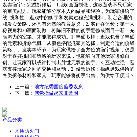
发卖衡宇：完成拆修后，1. 线d画面制做，这款逛戏不只玩家
的审美能力。玩家能够分享本人的做品和经验，为玩家供给了
线. 挑和性：逛戏中的衡宇和发卖过程充满挑和，制定合理的
和发卖策略，还具有必然的教育意义，2. 实正在体验：第一人
称视角和3d画面制做，将陈旧不胜的衡宇翻修成面目一新、充
满魅力的室第。才能取得成功。1. 丰硕多样：逛戏包含了丰硕
的元素和拆修气概，从颜色搭配抵家具选择，制定合适的价钱
策略，、发卖等环节，为玩家供给了全方位的衡宇视角，仍是
对于喜好挑和和策略的玩家来说，也能够向其他玩家进修自
创。让玩家可以或许打制出并世无双的衡宇。3. 互动性强：逛
戏支撑玩家之间的交换和互动，2. 设想拆修：操纵逛戏供给的
各类拆修材料和家具，玩家能够将衡宇出售，为供给了便当？
上一篇：
地方纪委国度监委发息
下一篇：
感觉操做起来非常困
产品分类
木质防火门