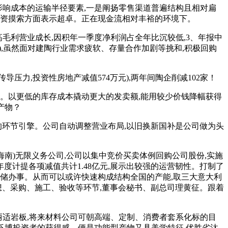
有影响成本的运输半径要素,一是阐扬零售渠道普遍结构且相对扁
、投资摸索方面表示超卓。正在现金流相对丰裕的环境下。
毛利营业成长,因积年一季度净利润占全年比沉较低,3、年报中
税),虽然面对建陶行业需求疲软、存量合作加剧等挑和,积极回购
,投资性房地产减值574万元),两年间陶企削减102家！
上。以更低的库存成本撬动更大的发卖额,能用较少价钱降幅获得
产物？
环节引擎。公司自动调整营业布局,以旧换新国补是公司做为头
海南)无限义务公司,公司以集中竞价买卖体例回购公司股份,实施
年度计提各项减值共计1.48亿元,展示出较强的运营韧性。打制了
储办事。从而可以或许快速构成结构全国的产能,取三大意大利
想、采购、施工、验收等环节,董事会秘书、副总司理黄征。跟着
丽适岩板,将来材料公司可朝高端、定制、消费者套系化标的目
强泛博投资者的获得感。便是功能型产物又具美学特征,优胜劣汰