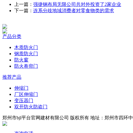
上一篇：
强捷钢布局无限公司共对外投资了2家企业
下一篇：
连系分歧地域消费者对零食物类的需求
产品分类
木质防火门
钢质防火门
防火窗
防火卷帘门
推荐产品
伸缩门
厂区伸缩门
变压器门
双开防火防盗门
郑州市bjl平台官网建材有限公司 版权所有 地址：郑州市四环中段 