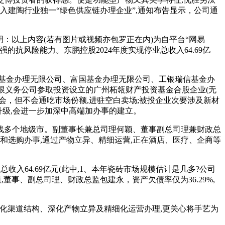
入建陶行业独一“绿色供应链办理企业”,通知布告显示，公司通
：以上内容(若有图片或视频亦包罗正在内)为自平台“网易
的抗风险能力。东鹏控股2024年度实现停业总收入64.69亿
成基金办理无限公司、富国基金办理无限公司、工银瑞信基金办
无限义务公司参取投资设立的广州柘瓴财产投资基金合股企业(无
领会，但不会通吃市场份额,进驻空白卖场;被投企业次要涉及新材
升级,会进一步加深中高端加办事的建立。
线多个地级市。副董事长兼总司理何颖、董事副总司理兼财政总
设想和选购办事,通过产物立异、精细运营,正在酒店、医疗、企商等
入64.69亿元(此中,1、本年瓷砖市场规模估计是几多?公司
值,董事、副总司理、财政总监包建永，资产欠债率仅为36.29%,
化渠道结构、深化产物立异及精细化运营办理,更关心将手艺为