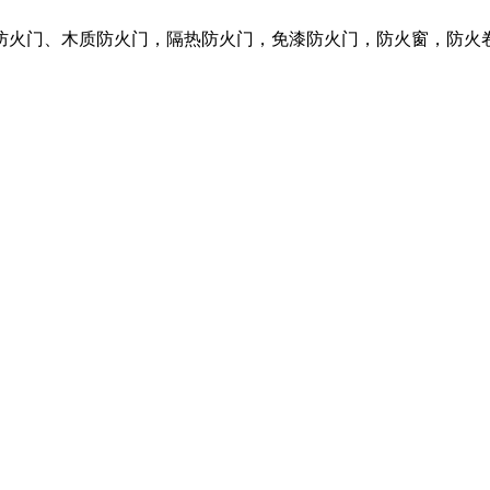
质防火门、木质防火门，隔热防火门，免漆防火门，防火窗，防