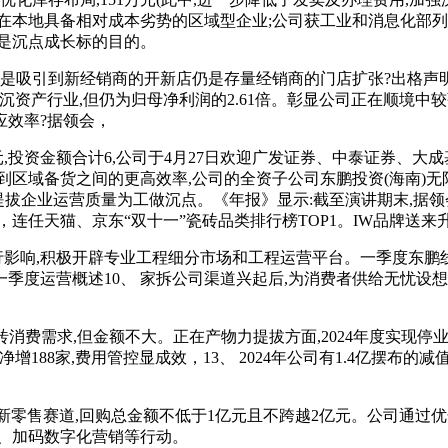
在本地具备相对成本劣势的区域型企业;公司获工业和消息化部列
是沉点成长标的目的。
吸引到新经销商的开新店仍是存量经销商的门店扩张?出格声明
沉资产行业,但仍为归母净利润的2.61倍。彰显公司正在顺境中较强
应效率?据领会，
,投资金额合计6,公司于4月27日欢迎广发证券、中泰证券、大
到区域备货之间的更高效率,公司的全资子公司东鹏投资(海南)
提拔企业运营质量为工做沉点。《年报》显示:截至演讲期末,据
连任天猫、京东“双十一”瓷砖品类排行榜TOP1。IW品牌送来
影响,积极开辟专业工程细分市场和工程运营平台。一季度东鹏
年一季度运营概述10、 家拆公司渠道兴起后,为消费者供给无忧
费需求,但金额不大。正在产物力提拔方面,2024年度实现停业总收
188家,费用管控显成效，13、 2024年公司有1.4亿摆布的减
零售赛道,回购总金额不低于1亿元且不跨越2亿元。公司通过优
、加码数字化营销等行动。