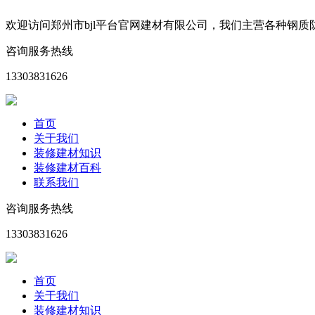
欢迎访问郑州市bjl平台官网建材有限公司，我们主营各种钢
咨询服务热线
13303831626
首页
关于我们
装修建材知识
装修建材百科
联系我们
咨询服务热线
13303831626
首页
关于我们
装修建材知识